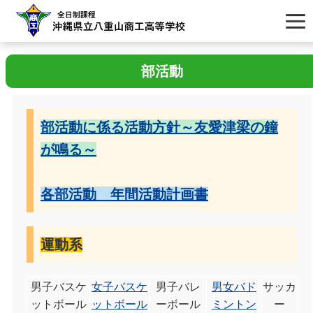
部活動
部活動に係る活動方針～友愛津梁の鐘
が鳴る～
各部活動 年間活動計画書
運動系
男子バスケ
女子バスケ
男子バレ
男女バド
サッカ
ットボール
ットボール
ーボール
ミントン
ー