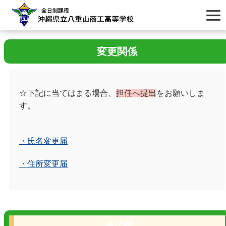
変更関係
☆下記に当てはまる場合、
担任へ提出
をお願いしま
す。
・氏名変更届
・住所変更届
その他